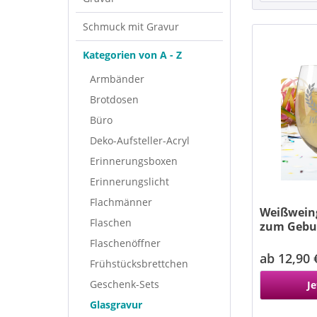
Schmuck mit Gravur
Kategorien von A - Z
Armbänder
Brotdosen
Büro
Deko-Aufsteller-Acryl
Erinnerungsboxen
Erinnerungslicht
Flachmänner
Weißweing
Flaschen
zum Geburt
Flaschenöffner
ab 12,90 
Frühstücksbrettchen
Geschenk-Sets
Je
Glasgravur