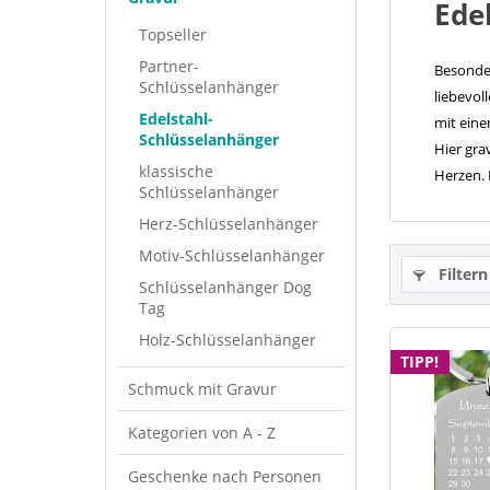
Ede
Topseller
Partner-
Besonder
Schlüsselanhänger
liebevol
Edelstahl-
mit eine
Schlüsselanhänger
Hier gra
klassische
Herzen. 
Schlüsselanhänger
Herz-Schlüsselanhänger
Motiv-Schlüsselanhänger
Filtern
Schlüsselanhänger Dog
Tag
Holz-Schlüsselanhänger
TIPP!
Schmuck mit Gravur
Kategorien von A - Z
Geschenke nach Personen