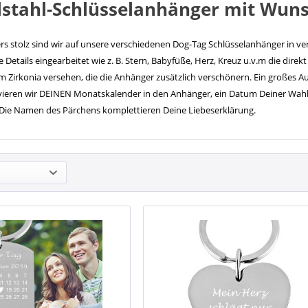
lstahl-Schlüsselanhänger mit Wun
s stolz sind wir auf unsere verschiedenen Dog-Tag Schlüsselanhänger in ve
le Details eingearbeitet wie z. B. Stern, Babyfüße, Herz, Kreuz u.v.m die dire
m Zirkonia versehen, die die Anhänger zusätzlich verschönern. Ein großes 
vieren wir DEINEN Monatskalender in den Anhänger, ein Datum Deiner Wahl
Die Namen des Pärchens komplettieren Deine Liebeserklärung.