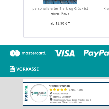
personalisierter Bierkrug Glück ist
Kis
einen Papa
ab 15,90 € *