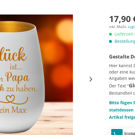
17,90 
inkl. MwSt.
zzgl
Lieferzeit
Bestellung
Gestalte D
Hier kannst
oder eine k
Angaben werd
Gl
Der Text "
Bestandteil d
Bitte fügen 
stattdessen 
Artikel frei
1.
Gravur