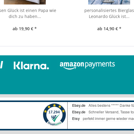
sen Glück ist einen Papa wie
personalisiertes Biergla
dich zu haben...
Leonardo Glück ist...
ab 19,90 € *
ab 14,90 € *