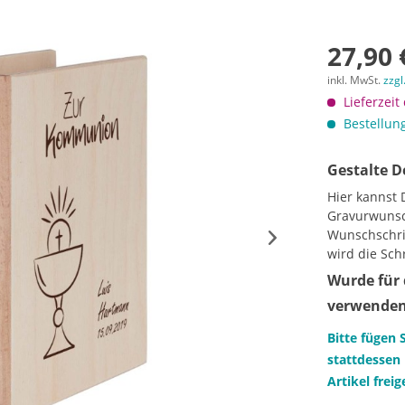
27,90 
inkl. MwSt.
zzgl
Lieferzeit
Bestellung
Gestalte D
Hier kannst 
Gravurwunsc
Wunschschrif
wird die Sch
Wurde für 
verwenden 
Bitte fügen 
stattdessen 
Artikel frei