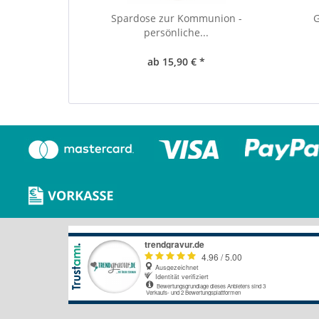
Spardose zur Kommunion -
G
persönliche...
ab 15,90 € *