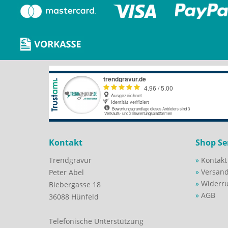
Kontakt
Shop Se
Trendgravur
Kontakt
Versan
Peter Abel
Widerru
Biebergasse 18
AGB
36088 Hünfeld
Telefonische Unterstützung