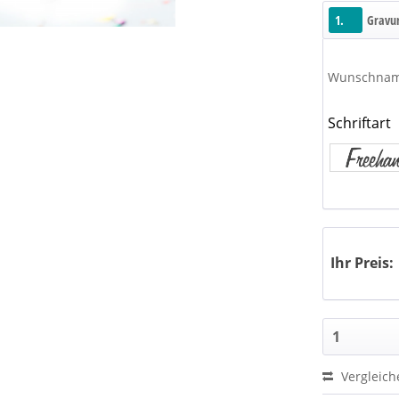
1.
Gravu
Wunschna
Schriftart
Ihr Preis:
Vergleich