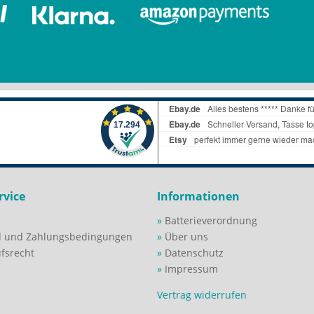
rvice
Informationen
Batterieverordnung
d und Zahlungsbedingungen
Über uns
fsrecht
Datenschutz
Impressum
Vertrag widerrufen