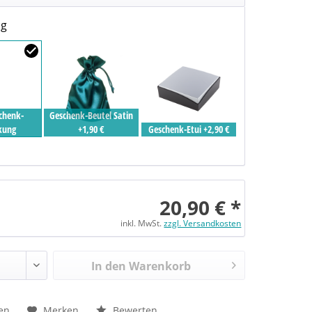
ng
chenk-
Geschenk-Beutel Satin
kung
+1,90 €
Geschenk-Etui +2,90 €
20,90 € *
inkl. MwSt.
zzgl. Versandkosten
In den Warenkorb
en
Merken
Bewerten