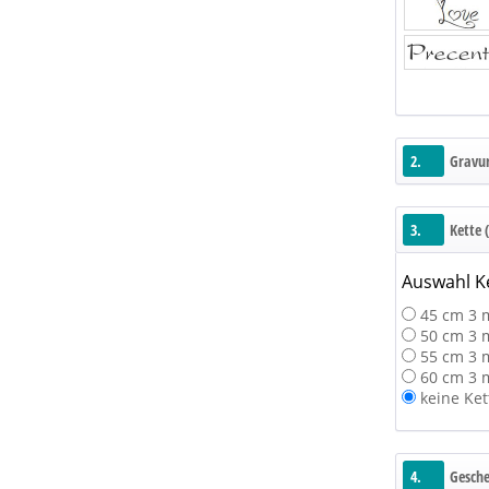
2.
Gravur
3.
Kette 
Auswahl K
45 cm 3 
50 cm 3 
55 cm 3 
60 cm 3 
keine Ket
4.
Gesch